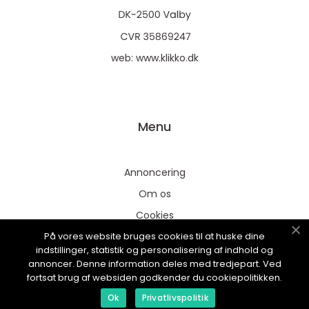
web:
www.klikko.dk
Menu
Annoncering
Om os
Cookies
På vores website bruges cookies til at huske dine
Kontakt os
indstillinger, statistik og personalisering af indhold og
Sitemap
annoncer. Denne information deles med tredjepart. Ved
fortsat brug af websiden godkender du cookiepolitikken.
Ok
Privatlivspolitik