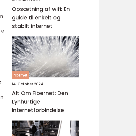
Opsætning af wifi: En
en
guide til enkelt og
stabilt internet
re
fibernet
t
14. October 2024
Alt Om Fibernet: Den
en
Lynhurtige
Internetforbindelse