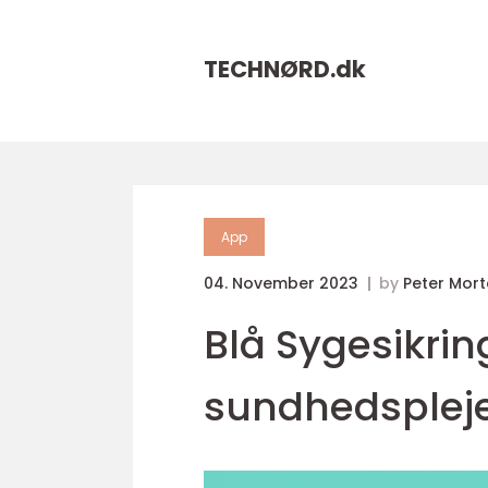
TECHNØRD.
dk
App
04. November 2023
by
Peter Mor
Blå Sygesikrin
sundhedspleje 