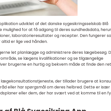
plikation udviklet af det danske sygesikringsselskab Blå
e mulighed for at få adgang til deres sundhedsdata, heru
ioner, laboratorieresultater og recepter. Den fungerer 
 altid er lige ved hånden.
gerne let planlægge og administrere deres lægebesøg. 
område, se lægens kvalifikationer og se tilgængelige
 giver brugerne en hurtig og bekvem måde at finde den re
 lægekonsultationstjeneste, der tillader brugere at konsu
r råd eller har spørgsmål om deres helbred. Dette er især
idsplaner eller dem, der har svært ved at komme til en fy