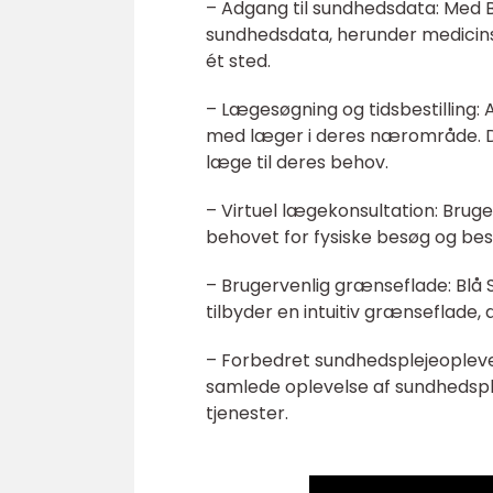
– Adgang til sundhedsdata: Med B
sundhedsdata, herunder medicinsk
ét sted.
– Lægesøgning og tidsbestilling:
med læger i deres nærområde. De
læge til deres behov.
– Virtuel lægekonsultation: Bruge
behovet for fysiske besøg og be
– Brugervenlig grænseflade: Blå 
tilbyder en intuitiv grænseflade,
– Forbedret sundhedsplejeoplevel
samlede oplevelse af sundhedsple
tjenester.