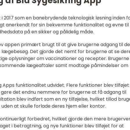
ng af Blå Sygesikring App
t i 2017 som en banebrydende teknologisk løsning inden f
gt anerkendt for sin bekvemme funktionalitet og evne til
hedsdata på en sikker og pålidelig måde.
blev appen primært brugt til at give brugerne adgang til d
lægebesøg. Det gjorde det nemt for brugerne at se der
gtige oplysninger om vaccinationer og recepter. Brugerne
og kommende lægeaftaler samt modtage påmindelser om
 Apps funktionalitet udvidet. Flere funktioner blev tilføjet
 gøre det endnu nemmere for brugerne at få adgang til
ation blev indført som en ny tilføjelse, hvilket tillod bru
 uden at skulle forlade deres hjem eller kontor.
tinuerligt forbedret, hvilket gjorde den mere brugerven
aget i betragtning, og nye funktioner blev tilføjet for at