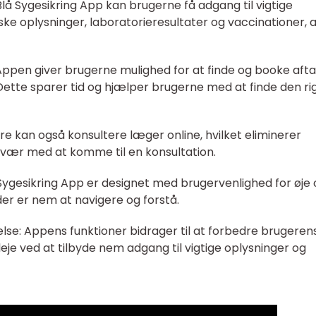
lå Sygesikring App kan brugerne få adgang til vigtige
e oplysninger, laboratorieresultater og vaccinationer, a
 Appen giver brugerne mulighed for at finde og booke afta
tte sparer tid og hjælper brugerne med at finde den ri
re kan også konsultere læger online, hvilket eliminerer
svær med at komme til en konsultation.
Sygesikring App er designet med brugervenlighed for øje 
 der er nem at navigere og forstå.
se: Appens funktioner bidrager til at forbedre brugeren
je ved at tilbyde nem adgang til vigtige oplysninger og