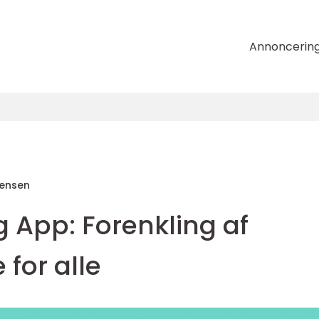
Annoncerin
tensen
g App: Forenkling af
for alle