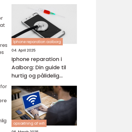
or
 at
Iphone reparation aalborg
eres
04. April 2025
es
Iphone reparation i
Aalborg: Din guide til
hurtig og pålidelig
service
 for
gere
lig
opsætning af wifi
06. March 2025