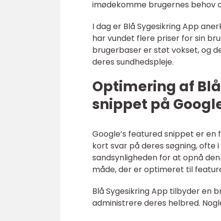
imødekomme brugernes behov o
I dag er Blå Sygesikring App an
har vundet flere priser for sin b
brugerbaser er støt vokset, og de
deres sundhedspleje.
Optimering af Blå
snippet på Googl
Google’s featured snippet er en
kort svar på deres søgning, ofte i
sandsynligheden for at opnå denn
måde, der er optimeret til featur
Blå Sygesikring App tilbyder en b
administrere deres helbred. Nogl