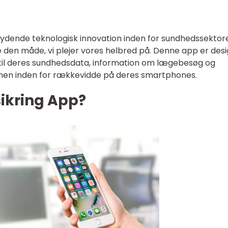
rydende teknologisk innovation inden for sundhedssektor
re den måde, vi plejer vores helbred på. Denne app er des
 til deres sundhedsdata, information om lægebesøg og
men inden for rækkevidde på deres smartphones.
sikring App?