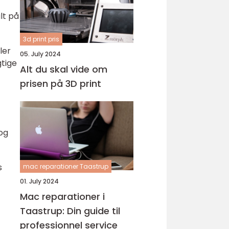
lt på
3d print pris
ler
05. July 2024
gtige
Alt du skal vide om
prisen på 3D print
og
s
mac reparationer Taastrup
01. July 2024
Mac reparationer i
Taastrup: Din guide til
professionnel service