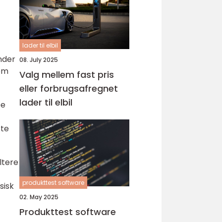
lader til elbil
nder
08. July 2025
som
Valg mellem fast pris
eller forbrugsafregnet
lader til elbil
De
tte
ltere
produkttest software
sisk
02. May 2025
Produkttest software