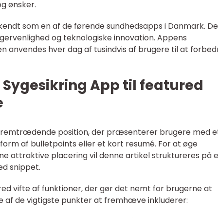
g ønsker.
erkendt som en af de førende sundhedsapps i Danmark. D
rugervenlighed og teknologiske innovation. Appens
n anvendes hver dag af tusindvis af brugere til at forbed
 Sygesikring App til featured
e
 fremtrædende position, der præsenterer brugere med e
 form af bulletpoints eller et kort resumé. For at øge
e attraktive placering vil denne artikel struktureres på 
ed snippet.
red vifte af funktioner, der gør det nemt for brugerne at
e af de vigtigste punkter at fremhæve inkluderer: