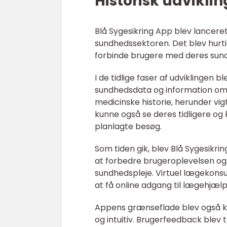
Historisk udvikli
Blå Sygesikring App blev lancere
sundhedssektoren. Det blev hurti
forbinde brugere med deres sund
I de tidlige faser af udviklingen 
sundhedsdata og information om 
medicinske historie, herunder vi
kunne også se deres tidligere 
planlagte besøg.
Som tiden gik, blev Blå Sygesikring
at forbedre brugeroplevelsen og
sundhedspleje. Virtuel lægekonsult
at få online adgang til lægehjælp
Appens grænseflade blev også kon
og intuitiv. Brugerfeedback blev t