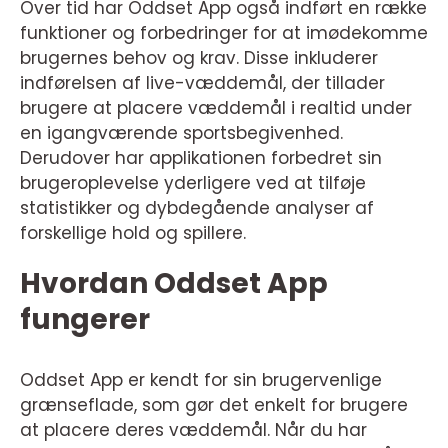
Over tid har Oddset App også indført en række
funktioner og forbedringer for at imødekomme
brugernes behov og krav. Disse inkluderer
indførelsen af live-væddemål, der tillader
brugere at placere væddemål i realtid under
en igangværende sportsbegivenhed.
Derudover har applikationen forbedret sin
brugeroplevelse yderligere ved at tilføje
statistikker og dybdegående analyser af
forskellige hold og spillere.
Hvordan Oddset App
fungerer
Oddset App er kendt for sin brugervenlige
grænseflade, som gør det enkelt for brugere
at placere deres væddemål. Når du har