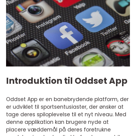
Introduktion til Oddset App
Oddset App er en banebrydende platform, der
er udviklet til sportsentusiaster, der ønsker at
tage deres spiloplevelse til et nyt niveau. Med
denne applikation kan brugere nyde at
placere væddemål på deres foretrukne