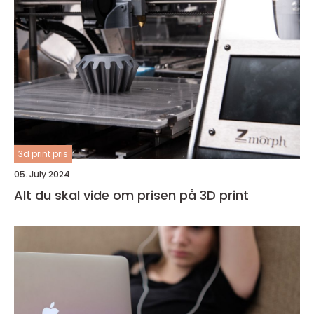
3d print pris
05. July 2024
Alt du skal vide om prisen på 3D print