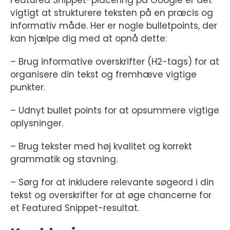
Featured Snippet-placering på Google er det
vigtigt at strukturere teksten på en præcis og
informativ måde. Her er nogle bulletpoints, der
kan hjælpe dig med at opnå dette:
– Brug informative overskrifter (H2-tags) for at
organisere din tekst og fremhæve vigtige
punkter.
– Udnyt bullet points for at opsummere vigtige
oplysninger.
– Brug tekster med høj kvalitet og korrekt
grammatik og stavning.
– Sørg for at inkludere relevante søgeord i din
tekst og overskrifter for at øge chancerne for
et Featured Snippet-resultat.