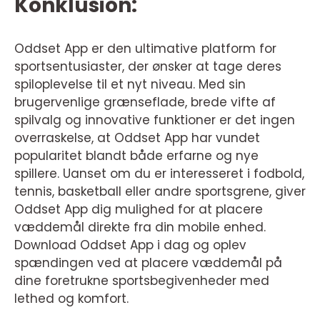
Konklusion:
Oddset App er den ultimative platform for
sportsentusiaster, der ønsker at tage deres
spiloplevelse til et nyt niveau. Med sin
brugervenlige grænseflade, brede vifte af
spilvalg og innovative funktioner er det ingen
overraskelse, at Oddset App har vundet
popularitet blandt både erfarne og nye
spillere. Uanset om du er interesseret i fodbold,
tennis, basketball eller andre sportsgrene, giver
Oddset App dig mulighed for at placere
væddemål direkte fra din mobile enhed.
Download Oddset App i dag og oplev
spændingen ved at placere væddemål på
dine foretrukne sportsbegivenheder med
lethed og komfort.