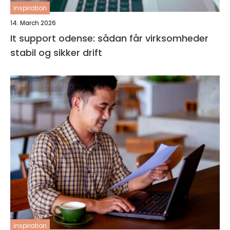
inspiration
14. March 2026
It support odense: sådan får virksomheder
stabil og sikker drift
inspiration