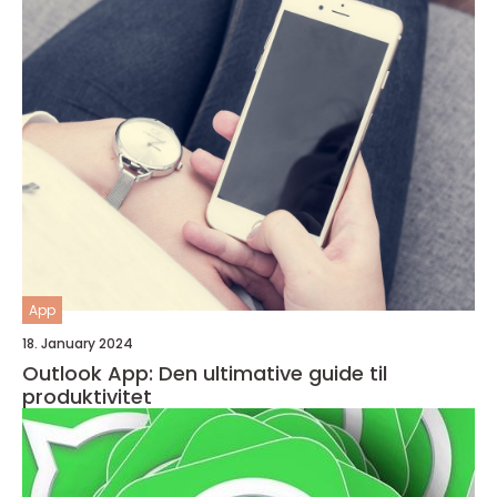
App
18. January 2024
Outlook App: Den ultimative guide til
produktivitet