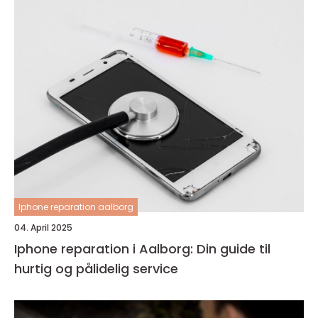
Iphone reparation aalborg
04. April 2025
Iphone reparation i Aalborg: Din guide til
hurtig og pålidelig service