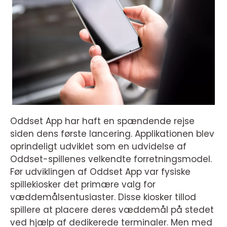
Oddset App har haft en spændende rejse
siden dens første lancering. Applikationen blev
oprindeligt udviklet som en udvidelse af
Oddset-spillenes velkendte forretningsmodel.
Før udviklingen af Oddset App var fysiske
spillekiosker det primære valg for
væddemålsentusiaster. Disse kiosker tillod
spillere at placere deres væddemål på stedet
ved hjælp af dedikerede terminaler. Men med