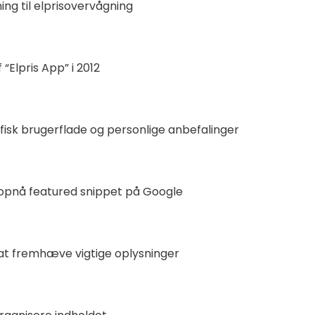
ng til elprisovervågning
 “Elpris App” i 2012
isk brugerflade og personlige anbefalinger
t opnå featured snippet på Google
l at fremhæve vigtige oplysninger