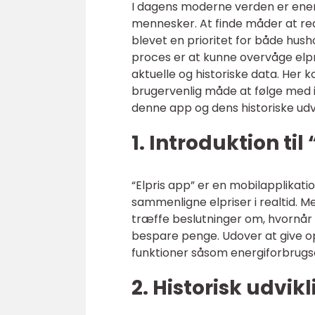
I dagens moderne verden er ener
mennesker. At finde måder at re
blevet en prioritet for både hus
proces er at kunne overvåge elp
aktuelle og historiske data. Her k
brugervenlig måde at følge med i 
denne app og dens historiske udvi
1. Introduktion til
“Elpris app” er en mobilapplikat
sammenligne elpriser i realtid.
træffe beslutninger om, hvornår 
bespare penge. Udover at give op
funktioner såsom energiforbrugso
2. Historisk udvikl