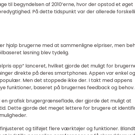
bage til begyndelsen af 2010’erne, hvor der opstod et øget
redygtighed. På dette tidspunkt var der allerede forskell
er hjalp brugerne med at sammenligne elpriser, men be
baseret løsning blev tydelig.
“elpris app” lanceret, hvilket gjorde det muligt for brugern
ysninger direkte på deres smartphones. Appen var enkel o
den populær. Men det stoppede ikke der. I takt med appens
 nye funktioner, baseret på brugernes feedback og behov.
en grafisk brugergrænseflade, der gjorde det muligt at
 tid. Dette gjorde det meget lettere for brugere at identif
smuligheder.
injusteret og tilføjet flere værktøjer og funktioner. Bland