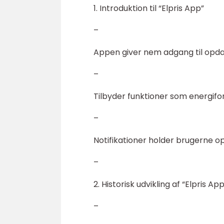
1. Introduktion til “Elpris App”
–
Appen giver nem adgang til opda
–
Tilbyder funktioner som energif
–
Notifikationer holder brugerne o
–
2. Historisk udvikling af “Elpris App
–