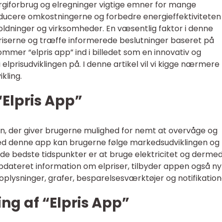
giforbrug og elregninger vigtige emner for mange
ducere omkostningerne og forbedre energieffektiviteten
holdninger og virksomheder. En væsentlig faktor i denne
riserne og træffe informerede beslutninger baseret på
ommer “elpris app” ind i billedet som en innovativ og
elprisudviklingen på. I denne artikel vil vi kigge nærmere
kling.
 “Elpris App”
ion, der giver brugerne mulighed for nemt at overvåge og
 Med denne app kan brugerne følge markedsudviklingen og
de bedste tidspunkter er at bruge elektricitet og derme
dateret information om elpriser, tilbyder appen også ny
plysninger, grafer, besparelsesværktøjer og notifikation
ing af “Elpris App”