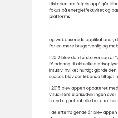
Historien om “elpris app” går til
fokus på energieffektivitet og bæ
platforms
–
og webbaserede applikationer, d
for en mere brugervenlig og mobil
I 2012 blev den første version af 
få adgang til aktuelle elprisopl
intuitiv, hvilket hurtigt gjorde 
succes blev der løbende tilføjet
I 2015 blev appen opdateret med 
visualisere elprisudviklingen over
trend og potentielle besparelse
I de efterfølgende år blev appen f