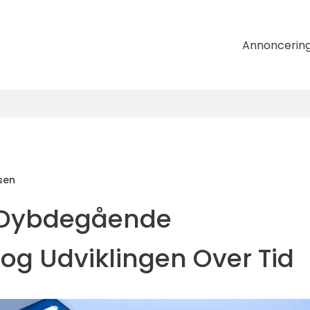
Annoncerin
sen
n Dybdegående
g Udviklingen Over Tid