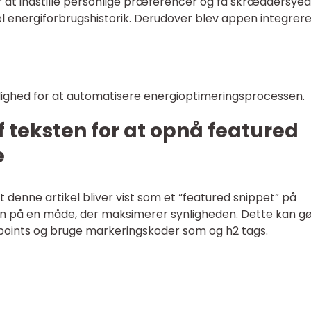
 at indstille personlige præferencer og få skræddersye
el energiforbrugshistorik. Derudover blev appen integrer
lighed for at automatisere energioptimeringsprocessen.
f teksten for at opnå featured
e
t denne artikel bliver vist som et “featured snippet” på
ten på en måde, der maksimerer synligheden. Dette kan g
tpoints og bruge markeringskoder som og h2 tags.