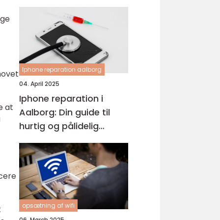
ige
Iphone reparation aalborg
hovet
04. April 2025
Iphone reparation i
e at
Aalborg: Din guide til
g
hurtig og pålidelig
service
icere
opsætning af wifi
t
06. March 2025