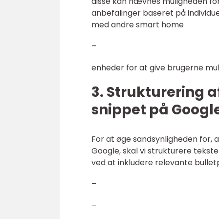
disse kan nævnes muligheden for
anbefalinger baseret på individu
med andre smart home
–
enheder for at give brugerne mu
3. Strukturering a
snippet på Googl
For at øge sandsynligheden for, a
Google, skal vi strukturere teks
ved at inkludere relevante bulle
–
–