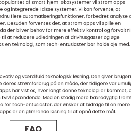
popularitet af smart hjem-økosystemer vil strøm apps
 og integrerede i disse systemer. Vi kan forvente, at
ndnu flere automatiseringsfunktioner, forbedret analyse 
. Desuden forventes det, at strøm apps vil spille en
 da der bliver behov for mere effektiv kontrol og forvaltni
e til at reducere udledningen af drivhusgasser og øge
ps en teknologi, som tech-entusiaster bør holde øje med.
ovativ og værdifuld teknologisk løsning. Den giver bruge
e deres strømforbrug på en måde, der tidligere var umuli
 apps har vist os, hvor langt denne teknologi er kommet, 
en tvivl spændende. Med en stadig mere bæredygtig frem
for tech-entusiaster, der ønsker at bidrage til en mere
 apps er en glimrende løsning til at opnå dette mål.
FAQ