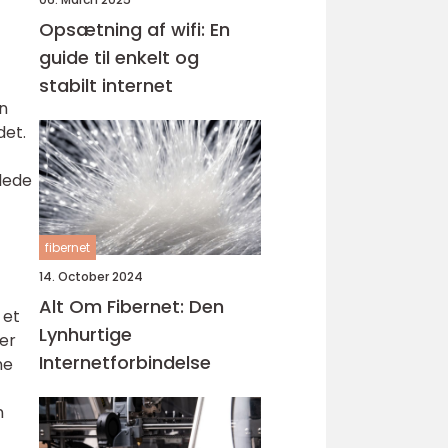
Opsætning af wifi: En
guide til enkelt og
stabilt internet
n
det.
lede
fibernet
14. October 2024
Alt Om Fibernet: Den
 et
Lynhurtige
er
Internetforbindelse
ne
n