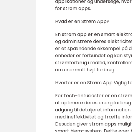
applikationer og undersøge, hvorda
for strøm apps.
Hvad er en Strøm App?
En strøm app er en smart elektro
og administrere deres elektricit
er et spændende eksempel på det 
enheder er forbundet og kan sty
strømforbrug i realtid, kontrol
om unormalt højt forbrug.
Hvorfor er en Strøm App Vigtig f
For tech-entusiaster er en strøm
at optimere deres energiforbrug 
adgang til detaljeret informatio
med ineffektivitet og træffe inf
Desuden giver strøm apps mulighe
smart hjem-system. Dette øger br