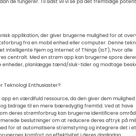
n de fungerer. Til sidst vil vi se på det fremtidige potent
nisk applikation, der giver brugerne mulighed for at ove
etsforbrug fra en mobil enhed eller computer. Denne tekn
intelligente hjem og Internet of Things (IoT), hvor alle
res centralt. Med en strøm app kan brugerne spore dere
lere enheder, planlægge tænd/sluk-tider og modtage bes
or Teknologi Enthusiaster?
 app en værdifuld ressource, da den giver dem mulighed 
og bidrage til en mere bæredygtig fremtid. Ved at have
n om deres strømforbrug kan brugerne identificere områd
ormerede beslutninger om at reducere deres aftryk på mil
d for at automatisere strømstyring og integrere det i e
ugernes komfort og effektivitet i deres dagligdag.