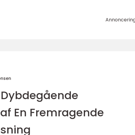
Annoncerin
ensen
n Dybdegående
f En Fremragende
øsning