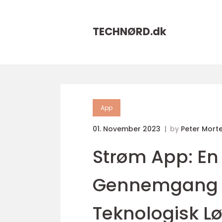
TECHNØRD.
dk
App
01. November 2023
by
Peter Mort
Strøm App: E
Gennemgang a
Teknologisk L