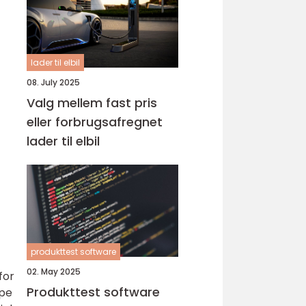
lader til elbil
08. July 2025
Valg mellem fast pris
eller forbrugsafregnet
lader til elbil
produkttest software
02. May 2025
for
Produkttest software
ype