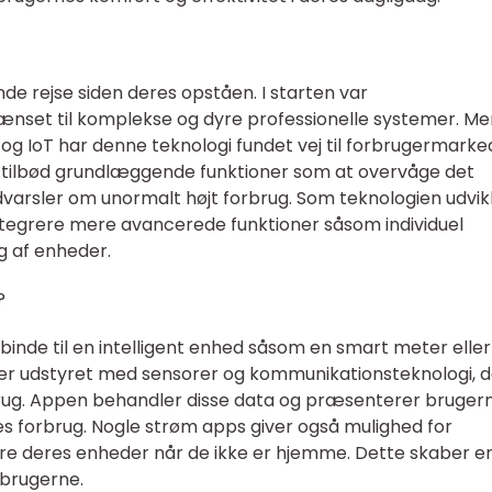
e rejse siden deres opståen. I starten var
nset til komplekse og dyre professionelle systemer. Me
g IoT har denne teknologi fundet vej til forbrugermarke
 tilbød grundlæggende funktioner som at overvåge det
varsler om unormalt højt forbrug. Som teknologien udvik
ntegrere mere avancerede funktioner såsom individuel
g af enheder.
?
binde til en intelligent enhed såsom en smart meter eller
r udstyret med sensorer og kommunikationsteknologi, d
rug. Appen behandler disse data og præsenterer bruger
res forbrug. Nogle strøm apps giver også mulighed for
yre deres enheder når de ikke er hjemme. Dette skaber e
 brugerne.