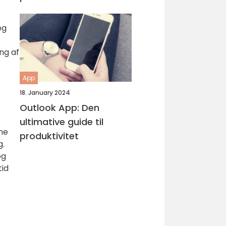
og
ng af
App
18. January 2024
Outlook App: Den
ultimative guide til
rne
produktivitet
g.
og
tid