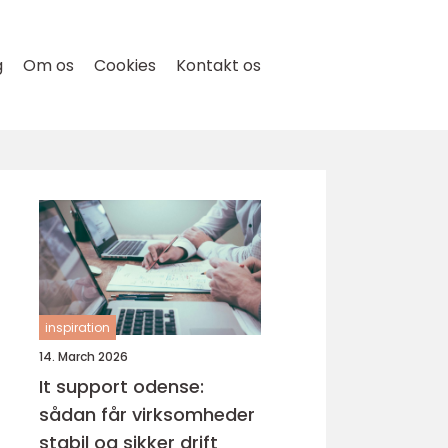
g
Om os
Cookies
Kontakt os
inspiration
14. March 2026
It support odense:
sådan får virksomheder
stabil og sikker drift