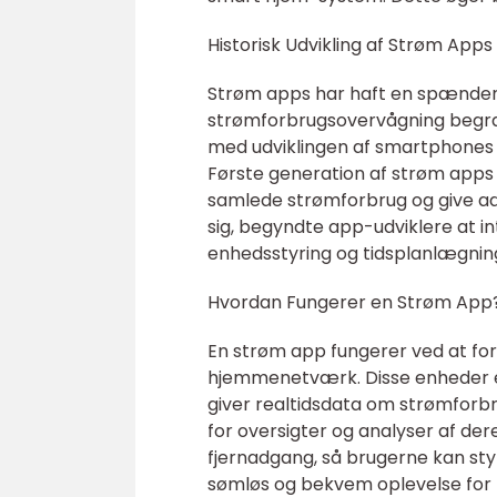
Historisk Udvikling af Strøm Apps
Strøm apps har haft en spændend
strømforbrugsovervågning begræ
med udviklingen af smartphones o
Første generation af strøm apps
samlede strømforbrug og give ad
sig, begyndte app-udviklere at i
enhedsstyring og tidsplanlægnin
Hvordan Fungerer en Strøm App
En strøm app fungerer ved at for
hjemmenetværk. Disse enheder e
giver realtidsdata om strømforb
for oversigter og analyser af de
fjernadgang, så brugerne kan st
sømløs og bekvem oplevelse for