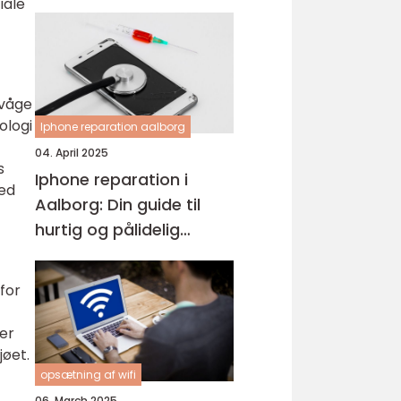
iale
rvåge
ologi
Iphone reparation aalborg
04. April 2025
s
Iphone reparation i
ked
Aalborg: Din guide til
hurtig og pålidelig
service
for
er
jøet.
t
opsætning af wifi
06. March 2025